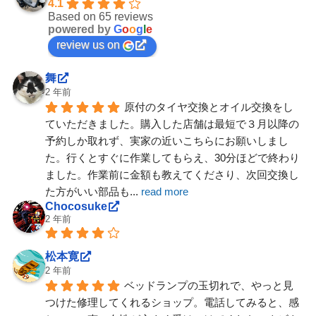
4.1
Based on 65 reviews
powered by
G
o
o
g
l
e
review us on
舞
2 年前
原付のタイヤ交換とオイル交換をし
ていただきました。購入した店舗は最短で３月以降の
予約しか取れず、実家の近いこちらにお願いしまし
た。行くとすぐに作業してもらえ、30分ほどで終わり
ました。作業前に金額も教えてくださり、次回交換し
た方がいい部品も
... 
read more
Chocosuke
2 年前
松本寛
2 年前
ベッドランプの玉切れで、やっと見
つけた修理してくれるショップ。電話してみると、感