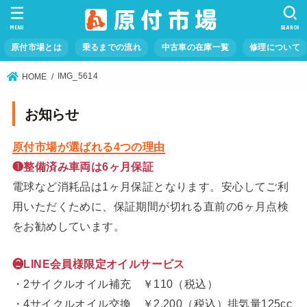
MENU
SEARCH
原付市場とは
乗るまでの流れ
中古車の在庫一覧
修理について
IMG_5614
HOME
お知らせ
原付市場が選ばれる4つの理由
❶整備済み車両は6ヶ月保証
電球など消耗品は1ヶ月保証となります。安心してご利
用いただくために、保証期間が切れる直前の6ヶ月点検
をお勧めしています。
❷LINE会員様限定オイルサービス
・2サイクルオイル補充 ￥110（税込）
・4サイクルオイル交換 ￥2,200（税込）排気量125cc