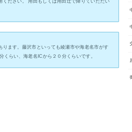
用ください。 用田もしくは用田辻で降りていただい
あります。藤沢市といっても綾瀬市や海老名市がす
分くらい、海老名ICから２０分くらいです。