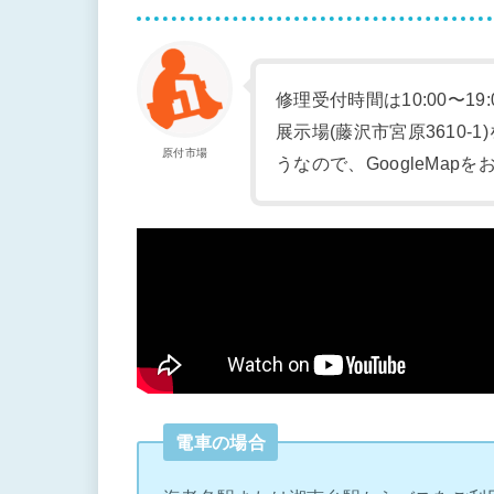
修理受付時間は10:00〜19
展示場(藤沢市宮原3610
原付市場
うなので、GoogleMap
電車の場合