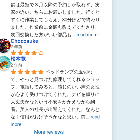
舗は最短で３月以降の予約しか取れず、実
家の近いこちらにお願いしました。行くと
すぐに作業してもらえ、30分ほどで終わり
ました。作業前に金額も教えてくださり、
次回交換した方がいい部品も
... 
read more
Chocosuke
2 年前
松本寛
2 年前
ベッドランプの玉切れ
で、やっと見つけた修理してくれるショッ
プ。電話してみると、感じのいい声の女性
が心よく受けつけてくれた。ナビを頼りに
大丈夫かなという不安をかかえながら到
着。美人の社長が出迎えてくれた。なんと
なく信用がおけそうかなと思い、前
... 
read 
more
More reviews