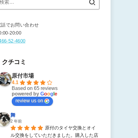
索:
電話でお問い合わせ
0:00-20:00
466-52-4600
クチコミ
原付市場
4.1
Based on 65 reviews
powered by
G
o
o
g
l
e
review us on
舞
2 年前
原付のタイヤ交換とオイ
ル交換をしていただきました。購入した店