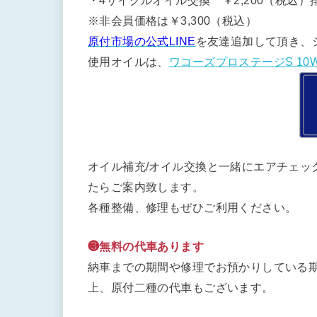
・4サイクルオイル交換 ￥2,200（税込）排
※非会員価格は￥3,300（税込）
原付市場の公式LINE
を友達追加して頂き、
使用オイルは、
ワコーズプロステージS 10W
オイル補充/オイル交換と一緒にエアチェッ
たらご案内致します。
各種整備、修理もぜひご利用ください。
❸無料の代車あります
納車までの期間や修理でお預かりしている期
上、原付二種の代車もございます。