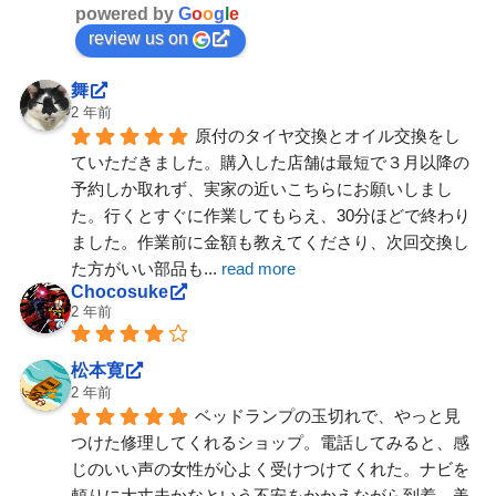
powered by
G
o
o
g
l
e
review us on
舞
2 年前
原付のタイヤ交換とオイル交換をし
ていただきました。購入した店舗は最短で３月以降の
予約しか取れず、実家の近いこちらにお願いしまし
た。行くとすぐに作業してもらえ、30分ほどで終わり
ました。作業前に金額も教えてくださり、次回交換し
た方がいい部品も
... 
read more
Chocosuke
2 年前
松本寛
2 年前
ベッドランプの玉切れで、やっと見
つけた修理してくれるショップ。電話してみると、感
じのいい声の女性が心よく受けつけてくれた。ナビを
頼りに大丈夫かなという不安をかかえながら到着。美