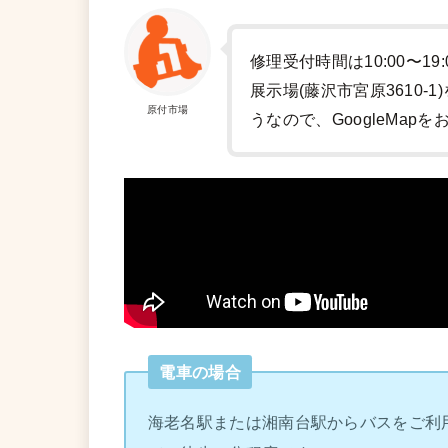
修理受付時間は10:00〜19
展示場(藤沢市宮原3610
原付市場
うなので、GoogleMap
電車の場合
海老名駅または湘南台駅からバスをご利