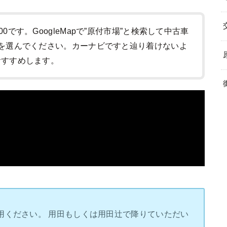
:00です。GoogleMapで”原付市場”と検索して中古車
-1)を選んでください。カーナビですと辿り着けないよ
をおすすめします。
用ください。 用田もしくは用田辻で降りていただい