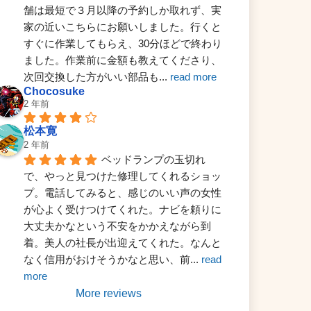
舗は最短で３月以降の予約しか取れず、実
家の近いこちらにお願いしました。行くと
すぐに作業してもらえ、30分ほどで終わり
ました。作業前に金額も教えてくださり、
次回交換した方がいい部品も
... 
read more
Chocosuke
2 年前
松本寛
2 年前
ベッドランプの玉切れ
で、やっと見つけた修理してくれるショッ
プ。電話してみると、感じのいい声の女性
が心よく受けつけてくれた。ナビを頼りに
大丈夫かなという不安をかかえながら到
着。美人の社長が出迎えてくれた。なんと
なく信用がおけそうかなと思い、前
... 
read 
more
More reviews