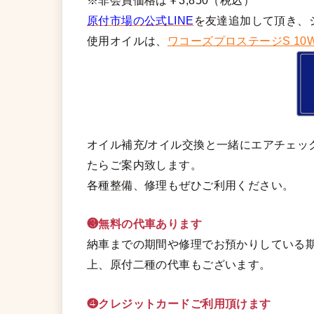
※非会員価格は￥3,850（税込）
原付市場の公式LINE
を友達追加して頂き、
使用オイルは、
ワコーズプロステージS 10W
オイル補充/オイル交換と一緒にエアチェッ
たらご案内致します。
各種整備、修理もぜひご利用ください。
❸無料の代車あります
納車までの期間や修理でお預かりしている期
上、原付二種の代車もございます。
❹クレジットカードご利用頂けます