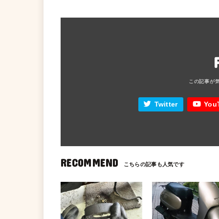
Twitter
You
RECOMMEND