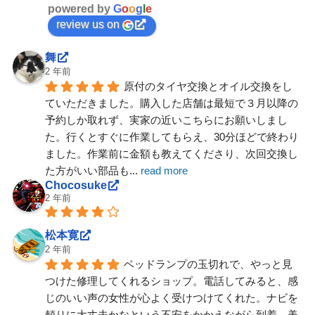
powered by
G
o
o
g
l
e
review us on
舞
2 年前
原付のタイヤ交換とオイル交換をし
ていただきました。購入した店舗は最短で３月以降の
予約しか取れず、実家の近いこちらにお願いしまし
た。行くとすぐに作業してもらえ、30分ほどで終わり
ました。作業前に金額も教えてくださり、次回交換し
た方がいい部品も
... 
read more
Chocosuke
2 年前
松本寛
2 年前
ベッドランプの玉切れで、やっと見
つけた修理してくれるショップ。電話してみると、感
じのいい声の女性が心よく受けつけてくれた。ナビを
頼りに大丈夫かなという不安をかかえながら到着。美