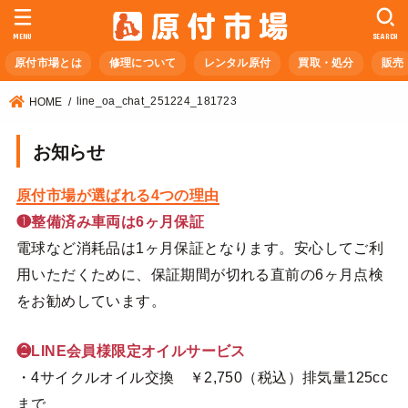
MENU
SEARCH
原付市場とは
修理について
レンタル原付
買取・処分
販売
line_oa_chat_251224_181723
HOME
お知らせ
原付市場が選ばれる4つの理由
❶整備済み車両は6ヶ月保証
電球など消耗品は1ヶ月保証となります。安心してご利
用いただくために、保証期間が切れる直前の6ヶ月点検
をお勧めしています。
❷LINE会員様限定オイルサービス
・4サイクルオイル交換 ￥2,750（税込）排気量125cc
まで