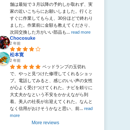
舗は最短で３月以降の予約しか取れず、実
家の近いこちらにお願いしました。行くと
すぐに作業してもらえ、30分ほどで終わり
ました。作業前に金額も教えてくださり、
次回交換した方がいい部品も
... 
read more
Chocosuke
2 年前
松本寛
2 年前
ベッドランプの玉切れ
で、やっと見つけた修理してくれるショッ
プ。電話してみると、感じのいい声の女性
が心よく受けつけてくれた。ナビを頼りに
大丈夫かなという不安をかかえながら到
着。美人の社長が出迎えてくれた。なんと
なく信用がおけそうかなと思い、前
... 
read 
more
More reviews