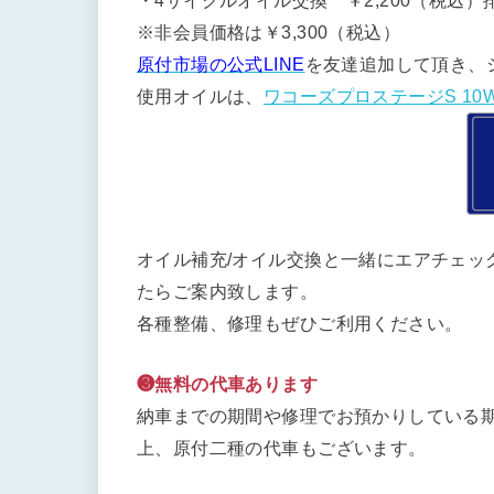
・4サイクルオイル交換 ￥2,200（税込）排
※非会員価格は￥3,300（税込）
原付市場の公式LINE
を友達追加して頂き、
使用オイルは、
ワコーズプロステージS 10W
オイル補充/オイル交換と一緒にエアチェッ
たらご案内致します。
各種整備、修理もぜひご利用ください。
❸無料の代車あります
納車までの期間や修理でお預かりしている期
上、原付二種の代車もございます。