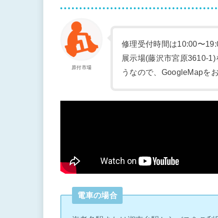
修理受付時間は10:00〜19
展示場(藤沢市宮原3610
原付市場
うなので、GoogleMap
電車の場合