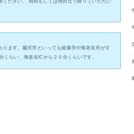
用ください。 用田もしくは用田辻で降りていただい
あります。藤沢市といっても綾瀬市や海老名市がす
分くらい、海老名ICから２０分くらいです。