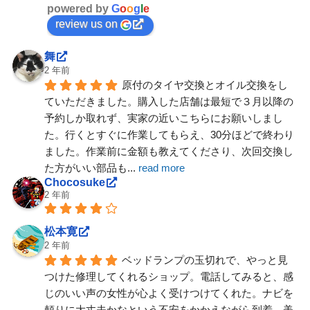
powered by
G
o
o
g
l
e
review us on
舞
2 年前
原付のタイヤ交換とオイル交換をし
ていただきました。購入した店舗は最短で３月以降の
予約しか取れず、実家の近いこちらにお願いしまし
た。行くとすぐに作業してもらえ、30分ほどで終わり
ました。作業前に金額も教えてくださり、次回交換し
た方がいい部品も
... 
read more
Chocosuke
2 年前
松本寛
2 年前
ベッドランプの玉切れで、やっと見
つけた修理してくれるショップ。電話してみると、感
じのいい声の女性が心よく受けつけてくれた。ナビを
頼りに大丈夫かなという不安をかかえながら到着。美