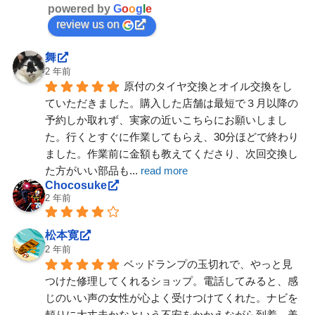
powered by
G
o
o
g
l
e
review us on
舞
2 年前
原付のタイヤ交換とオイル交換をし
ていただきました。購入した店舗は最短で３月以降の
予約しか取れず、実家の近いこちらにお願いしまし
た。行くとすぐに作業してもらえ、30分ほどで終わり
ました。作業前に金額も教えてくださり、次回交換し
た方がいい部品も
... 
read more
Chocosuke
2 年前
松本寛
2 年前
ベッドランプの玉切れで、やっと見
つけた修理してくれるショップ。電話してみると、感
じのいい声の女性が心よく受けつけてくれた。ナビを
頼りに大丈夫かなという不安をかかえながら到着。美