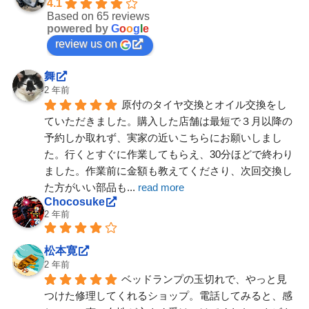
4.1
Based on 65 reviews
powered by
G
o
o
g
l
e
review us on
舞
2 年前
原付のタイヤ交換とオイル交換をし
ていただきました。購入した店舗は最短で３月以降の
予約しか取れず、実家の近いこちらにお願いしまし
た。行くとすぐに作業してもらえ、30分ほどで終わり
ました。作業前に金額も教えてくださり、次回交換し
た方がいい部品も
... 
read more
Chocosuke
2 年前
松本寛
2 年前
ベッドランプの玉切れで、やっと見
つけた修理してくれるショップ。電話してみると、感