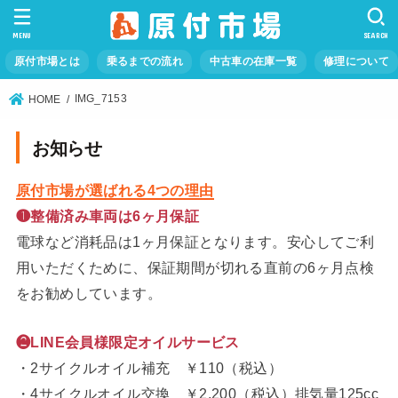
MENU
SEARCH
原付市場とは
乗るまでの流れ
中古車の在庫一覧
修理について
IMG_7153
HOME
お知らせ
原付市場が選ばれる4つの理由
❶整備済み車両は6ヶ月保証
電球など消耗品は1ヶ月保証となります。安心してご利
用いただくために、保証期間が切れる直前の6ヶ月点検
をお勧めしています。
❷LINE会員様限定オイルサービス
・2サイクルオイル補充 ￥110（税込）
・4サイクルオイル交換 ￥2,200（税込）排気量125cc