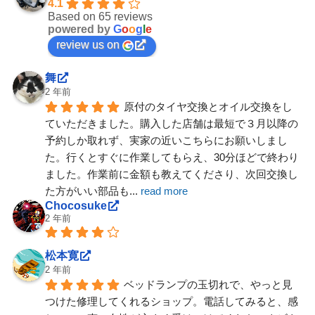
4.1
Based on 65 reviews
powered by
G
o
o
g
l
e
review us on
舞
2 年前
原付のタイヤ交換とオイル交換をし
ていただきました。購入した店舗は最短で３月以降の
予約しか取れず、実家の近いこちらにお願いしまし
た。行くとすぐに作業してもらえ、30分ほどで終わり
ました。作業前に金額も教えてくださり、次回交換し
た方がいい部品も
... 
read more
Chocosuke
2 年前
松本寛
2 年前
ベッドランプの玉切れで、やっと見
つけた修理してくれるショップ。電話してみると、感