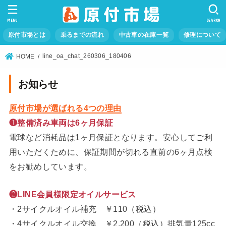
MENU
SEARCH
原付市場とは
乗るまでの流れ
中古車の在庫一覧
修理について
line_oa_chat_260306_180406
HOME
お知らせ
原付市場が選ばれる4つの理由
❶整備済み車両は6ヶ月保証
電球など消耗品は1ヶ月保証となります。安心してご利
用いただくために、保証期間が切れる直前の6ヶ月点検
をお勧めしています。
❷LINE会員様限定オイルサービス
・2サイクルオイル補充 ￥110（税込）
・4サイクルオイル交換 ￥2,200（税込）排気量125cc