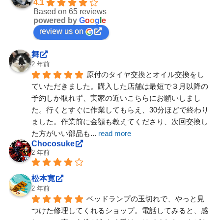
4.1
Based on 65 reviews
powered by
G
o
o
g
l
e
review us on
舞
2 年前
原付のタイヤ交換とオイル交換をし
ていただきました。購入した店舗は最短で３月以降の
予約しか取れず、実家の近いこちらにお願いしまし
た。行くとすぐに作業してもらえ、30分ほどで終わり
ました。作業前に金額も教えてくださり、次回交換し
た方がいい部品も
... 
read more
Chocosuke
2 年前
松本寛
2 年前
ベッドランプの玉切れで、やっと見
つけた修理してくれるショップ。電話してみると、感