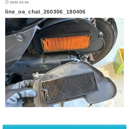
2026.03.06
line_oa_chat_260306_180406