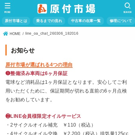
MENU
SEARCH
原付市場とは
乗るまでの流れ
中古車の在庫一覧
修理について
line_oa_chat_260306_182016
HOME
お知らせ
原付市場が選ばれる4つの理由
❶整備済み車両は6ヶ月保証
電球など消耗品は1ヶ月保証となります。安心してご利
用いただくために、保証期間が切れる直前の6ヶ月点検
をお勧めしています。
❷LINE会員様限定オイルサービス
・2サイクルオイル補充 ￥110（税込）
・4サイクルオイル交換 ￥2,200（税込）排気量125cc