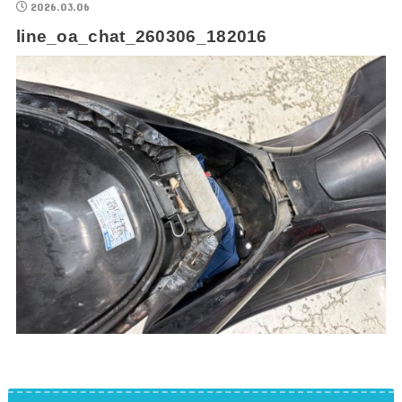
2026.03.06
line_oa_chat_260306_182016