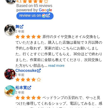
4.1
Based on 65 reviews
powered by
G
o
o
g
l
e
review us on
舞
2 年前
原付のタイヤ交換とオイル交換をし
ていただきました。購入した店舗は最短で３月以降の
予約しか取れず、実家の近いこちらにお願いしまし
た。行くとすぐに作業してもらえ、30分ほどで終わり
ました。作業前に金額も教えてくださり、次回交換し
た方がいい部品も
... 
read more
Chocosuke
2 年前
松本寛
2 年前
ベッドランプの玉切れで、やっと見
つけた修理してくれるショップ。電話してみると、感