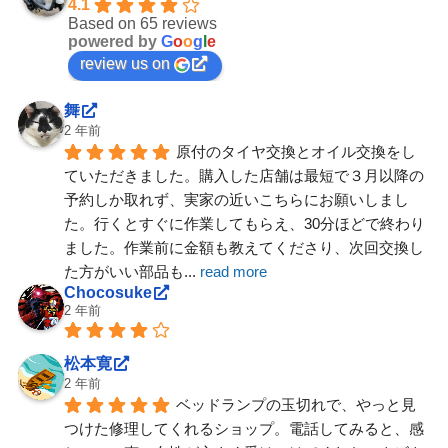
4.1
Based on 65 reviews
powered by
G
o
o
g
l
e
review us on
舞
2 年前
原付のタイヤ交換とオイル交換をし
ていただきました。購入した店舗は最短で３月以降の
予約しか取れず、実家の近いこちらにお願いしまし
た。行くとすぐに作業してもらえ、30分ほどで終わり
ました。作業前に金額も教えてくださり、次回交換し
た方がいい部品も
... 
read more
Chocosuke
2 年前
松本寛
2 年前
ベッドランプの玉切れで、やっと見
つけた修理してくれるショップ。電話してみると、感