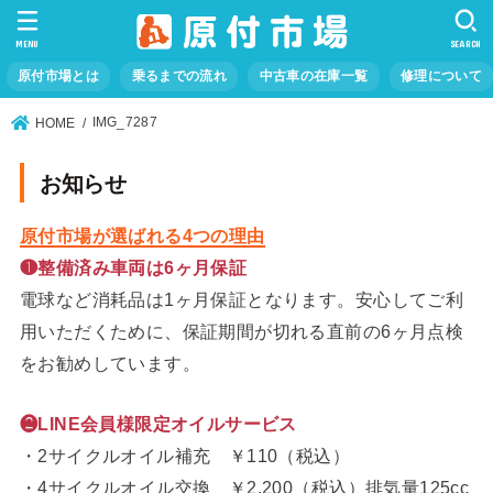
MENU
SEARCH
原付市場とは
乗るまでの流れ
中古車の在庫一覧
修理について
IMG_7287
HOME
お知らせ
原付市場が選ばれる4つの理由
❶整備済み車両は6ヶ月保証
電球など消耗品は1ヶ月保証となります。安心してご利
用いただくために、保証期間が切れる直前の6ヶ月点検
をお勧めしています。
❷LINE会員様限定オイルサービス
・2サイクルオイル補充 ￥110（税込）
・4サイクルオイル交換 ￥2,200（税込）排気量125cc