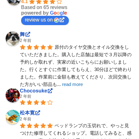
4.1
Based on 65 reviews
powered by
G
o
o
g
l
e
review us on
舞
2 年前
原付のタイヤ交換とオイル交換をし
ていただきました。購入した店舗は最短で３月以降の
予約しか取れず、実家の近いこちらにお願いしまし
た。行くとすぐに作業してもらえ、30分ほどで終わり
ました。作業前に金額も教えてくださり、次回交換し
た方がいい部品も
... 
read more
Chocosuke
2 年前
松本寛
2 年前
ベッドランプの玉切れで、やっと見
つけた修理してくれるショップ。電話してみると、感