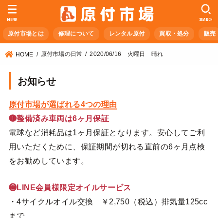
MENU
SEARCH
原付市場とは
修理について
レンタル原付
買取・処分
販売
原付市場の日常
2020/06/16 火曜日 晴れ
HOME
お知らせ
原付市場が選ばれる4つの理由
❶整備済み車両は6ヶ月保証
電球など消耗品は1ヶ月保証となります。安心してご利
用いただくために、保証期間が切れる直前の6ヶ月点検
をお勧めしています。
❷LINE会員様限定オイルサービス
・4サイクルオイル交換 ￥2,750（税込）排気量125cc
まで