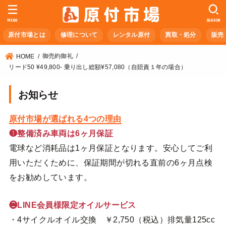
MENU
SEARCH
原付市場とは
修理について
レンタル原付
買取・処分
販売
御売約御礼
HOME
リード50 ¥49,800- 乗り出し総額¥57,080（自賠責１年の場合）
お知らせ
原付市場が選ばれる4つの理由
❶整備済み車両は6ヶ月保証
電球など消耗品は1ヶ月保証となります。安心してご利
用いただくために、保証期間が切れる直前の6ヶ月点検
をお勧めしています。
❷LINE会員様限定オイルサービス
・4サイクルオイル交換 ￥2,750（税込）排気量125cc