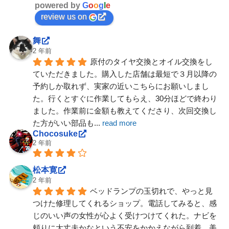
powered by
G
o
o
g
l
e
review us on
舞
2 年前
原付のタイヤ交換とオイル交換をし
ていただきました。購入した店舗は最短で３月以降の
予約しか取れず、実家の近いこちらにお願いしまし
た。行くとすぐに作業してもらえ、30分ほどで終わり
ました。作業前に金額も教えてくださり、次回交換し
た方がいい部品も
... 
read more
Chocosuke
2 年前
松本寛
2 年前
ベッドランプの玉切れで、やっと見
つけた修理してくれるショップ。電話してみると、感
じのいい声の女性が心よく受けつけてくれた。ナビを
頼りに大丈夫かなという不安をかかえながら到着。美