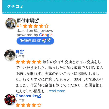
クチコミ
原付市場
4.1
Based on 65 reviews
powered by
G
o
o
g
l
e
review us on
舞
2 年前
原付のタイヤ交換とオイル交換をし
ていただきました。購入した店舗は最短で３月以降の
予約しか取れず、実家の近いこちらにお願いしまし
た。行くとすぐに作業してもらえ、30分ほどで終わり
ました。作業前に金額も教えてくださり、次回交換し
た方がいい部品も
... 
read more
Chocosuke
2 年前