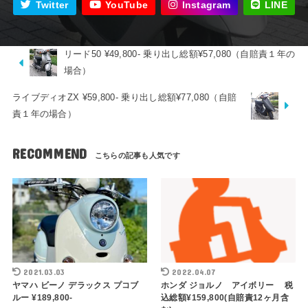
Twitter
YouTube
Instagram
LINE
リード50 ¥49,800- 乗り出し総額¥57,080（自賠責１年の
場合）
ライブディオZX ¥59,800- 乗り出し総額¥77,080（自賠
責１年の場合）
RECOMMEND
2021.03.03
2022.04.07
ヤマハ ビーノ デラックス プコブ
ホンダ ジョルノ アイボリー 税
ルー ¥189,800-
込総額¥159,800(自賠責12ヶ月含