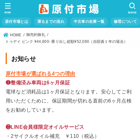
MENU
SEARCH
原付市場とは
乗るまでの流れ
中古車の在庫一覧
修理について
御売約御礼
HOME
トゥデイ ピンク ¥44,800- 乗り出し総額¥52,080（自賠責１年の場合）
お知らせ
原付市場が選ばれる4つの理由
❶整備済み車両は6ヶ月保証
電球など消耗品は1ヶ月保証となります。安心してご利
用いただくために、保証期間が切れる直前の6ヶ月点検
をお勧めしています。
❷LINE会員様限定オイルサービス
・2サイクルオイル補充 ￥110（税込）