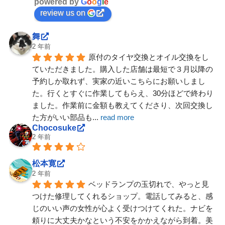
powered by
G
o
o
g
l
e
review us on
舞
2 年前
原付のタイヤ交換とオイル交換をし
ていただきました。購入した店舗は最短で３月以降の
予約しか取れず、実家の近いこちらにお願いしまし
た。行くとすぐに作業してもらえ、30分ほどで終わり
ました。作業前に金額も教えてくださり、次回交換し
た方がいい部品も
... 
read more
Chocosuke
2 年前
松本寛
2 年前
ベッドランプの玉切れで、やっと見
つけた修理してくれるショップ。電話してみると、感
じのいい声の女性が心よく受けつけてくれた。ナビを
頼りに大丈夫かなという不安をかかえながら到着。美