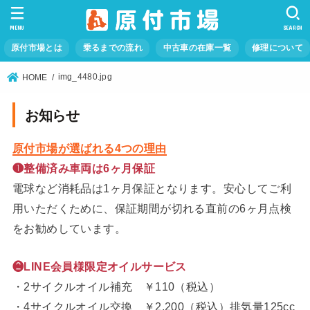
MENU
SEARCH
原付市場とは
乗るまでの流れ
中古車の在庫一覧
修理について
img_4480.jpg
HOME
お知らせ
原付市場が選ばれる4つの理由
❶整備済み車両は6ヶ月保証
電球など消耗品は1ヶ月保証となります。安心してご利
用いただくために、保証期間が切れる直前の6ヶ月点検
をお勧めしています。
❷LINE会員様限定オイルサービス
・2サイクルオイル補充 ￥110（税込）
・4サイクルオイル交換 ￥2,200（税込）排気量125cc