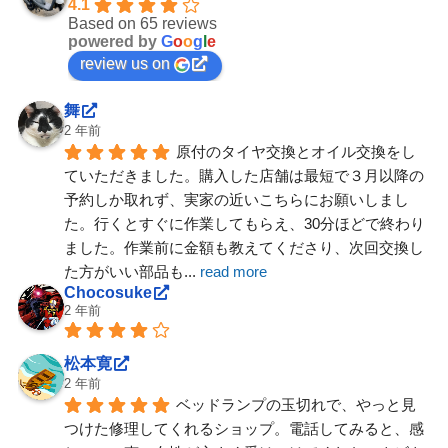
4.1
Based on 65 reviews
powered by
G
o
o
g
l
e
review us on
舞
2 年前
原付のタイヤ交換とオイル交換をし
ていただきました。購入した店舗は最短で３月以降の
予約しか取れず、実家の近いこちらにお願いしまし
た。行くとすぐに作業してもらえ、30分ほどで終わり
ました。作業前に金額も教えてくださり、次回交換し
た方がいい部品も
... 
read more
Chocosuke
2 年前
松本寛
2 年前
ベッドランプの玉切れで、やっと見
つけた修理してくれるショップ。電話してみると、感