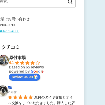
索:
電話でお問い合わせ
0:00-20:00
466-52-4600
クチコミ
原付市場
4.1
Based on 65 reviews
powered by
G
o
o
g
l
e
review us on
舞
2 年前
原付のタイヤ交換とオイ
ル交換をしていただきました。購入した店