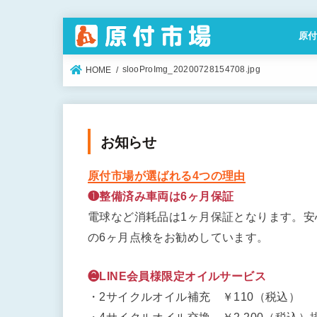
原
特定
slooProImg_20200728154708.jpg
HOME
お知らせ
原付市場が選ばれる4つの理由
❶整備済み車両は6ヶ月保証
電球など消耗品は1ヶ月保証となります。
の6ヶ月点検をお勧めしています。
❷LINE会員様限定オイルサービス
・2サイクルオイル補充 ￥110（税込）