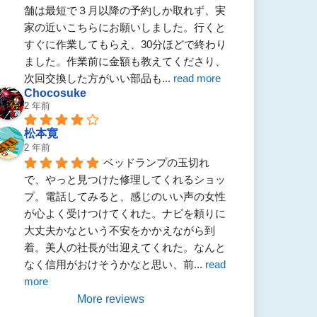
舗は最短で３月以降の予約しか取れず、実
家の近いこちらにお願いしました。行くと
すぐに作業してもらえ、30分ほどで終わり
ました。作業前に金額も教えてくださり、
次回交換した方がいい部品も
... 
read more
Chocosuke
2 年前
松本寛
2 年前
ベッドランプの玉切れ
で、やっと見つけた修理してくれるショッ
プ。電話してみると、感じのいい声の女性
が心よく受けつけてくれた。ナビを頼りに
大丈夫かなという不安をかかえながら到
着。美人の社長が出迎えてくれた。なんと
なく信用がおけそうかなと思い、前
... 
read 
more
More reviews