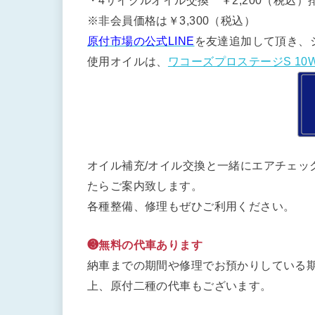
・4サイクルオイル交換 ￥2,200（税込）排
※非会員価格は￥3,300（税込）
原付市場の公式LINE
を友達追加して頂き、
使用オイルは、
ワコーズプロステージS 10W
オイル補充/オイル交換と一緒にエアチェッ
たらご案内致します。
各種整備、修理もぜひご利用ください。
❸無料の代車あります
納車までの期間や修理でお預かりしている期
上、原付二種の代車もございます。