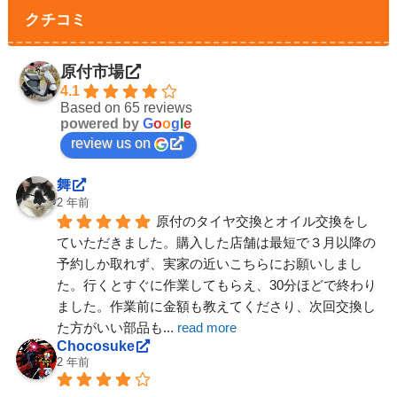
クチコミ
原付市場
4.1
Based on 65 reviews
powered by
G
o
o
g
l
e
review us on
舞
2 年前
原付のタイヤ交換とオイル交換をし
ていただきました。購入した店舗は最短で３月以降の
予約しか取れず、実家の近いこちらにお願いしまし
た。行くとすぐに作業してもらえ、30分ほどで終わり
ました。作業前に金額も教えてくださり、次回交換し
た方がいい部品も
... 
read more
Chocosuke
2 年前