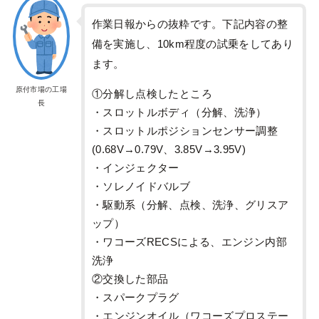
作業日報からの抜粋です。下記内容の整
備を実施し、10km程度の試乗をしてあり
ます。
原付市場の工場
①分解し点検したところ
長
・スロットルボディ（分解、洗浄）
・スロットルポジションセンサー調整
(0.68V→0.79V、3.85V→3.95V)
・インジェクター
・ソレノイドバルブ
・駆動系（分解、点検、洗浄、グリスア
ップ）
・ワコーズRECSによる、エンジン内部
洗浄
②交換した部品
・スパークプラグ
・エンジンオイル（ワコーズプロステー