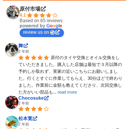
原付市場
4.1
Based on 65 reviews
powered by
G
o
o
g
l
e
review us on
舞
2 年前
原付のタイヤ交換とオイル交換をし
ていただきました。購入した店舗は最短で３月以降の
予約しか取れず、実家の近いこちらにお願いしまし
た。行くとすぐに作業してもらえ、30分ほどで終わり
ました。作業前に金額も教えてくださり、次回交換し
た方がいい部品も
... 
read more
Chocosuke
2 年前
松本寛
2 年前