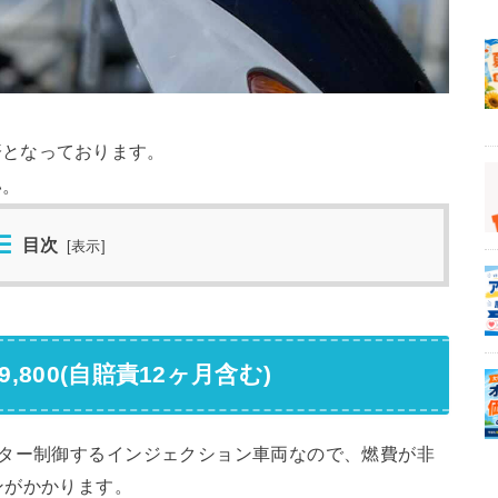
済となっております。
い。
目次
[
表示
]
,800(自賠責12ヶ月含む)
ーター制御するインジェクション車両なので、燃費が非
ンがかかります。