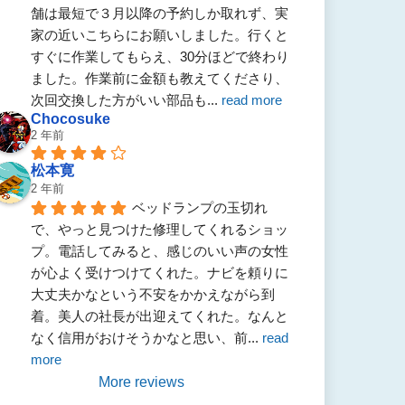
舗は最短で３月以降の予約しか取れず、実
家の近いこちらにお願いしました。行くと
すぐに作業してもらえ、30分ほどで終わり
ました。作業前に金額も教えてくださり、
次回交換した方がいい部品も
... 
read more
Chocosuke
2 年前
松本寛
2 年前
ベッドランプの玉切れ
で、やっと見つけた修理してくれるショッ
プ。電話してみると、感じのいい声の女性
が心よく受けつけてくれた。ナビを頼りに
大丈夫かなという不安をかかえながら到
着。美人の社長が出迎えてくれた。なんと
なく信用がおけそうかなと思い、前
... 
read 
more
More reviews