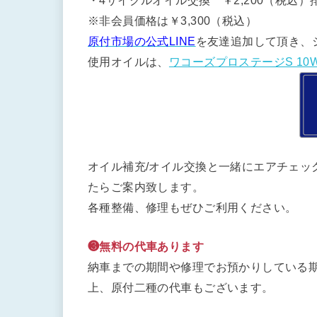
・4サイクルオイル交換 ￥2,200（税込）排
※非会員価格は￥3,300（税込）
原付市場の公式LINE
を友達追加して頂き、
使用オイルは、
ワコーズプロステージS 10W
オイル補充/オイル交換と一緒にエアチェッ
たらご案内致します。
各種整備、修理もぜひご利用ください。
❸無料の代車あります
納車までの期間や修理でお預かりしている期
上、原付二種の代車もございます。