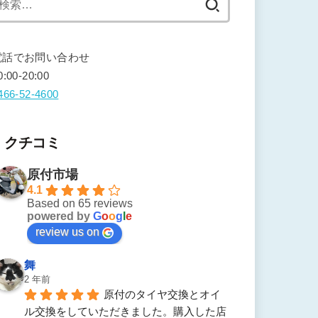
索:
電話でお問い合わせ
0:00-20:00
466-52-4600
クチコミ
原付市場
4.1
Based on 65 reviews
powered by
G
o
o
g
l
e
review us on
舞
2 年前
原付のタイヤ交換とオイ
ル交換をしていただきました。購入した店