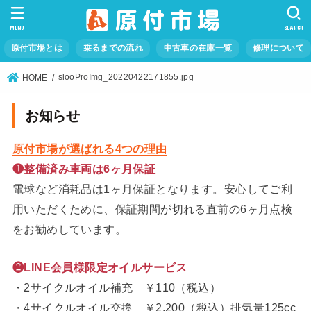
MENU
SEARCH
原付市場とは
乗るまでの流れ
中古車の在庫一覧
修理について
slooProImg_20220422171855.jpg
HOME
お知らせ
原付市場が選ばれる4つの理由
❶整備済み車両は6ヶ月保証
電球など消耗品は1ヶ月保証となります。安心してご利
用いただくために、保証期間が切れる直前の6ヶ月点検
をお勧めしています。
❷LINE会員様限定オイルサービス
・2サイクルオイル補充 ￥110（税込）
・4サイクルオイル交換 ￥2,200（税込）排気量125cc