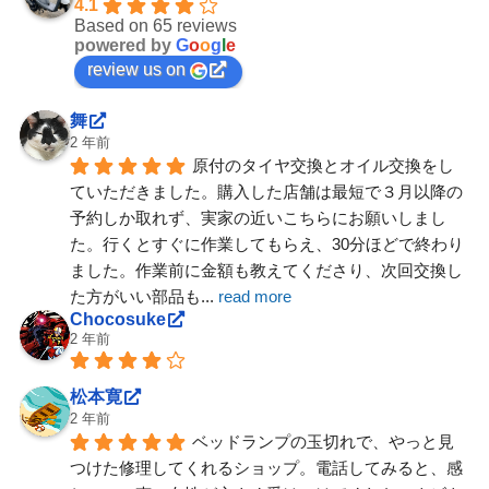
4.1
Based on 65 reviews
powered by
G
o
o
g
l
e
review us on
舞
2 年前
原付のタイヤ交換とオイル交換をし
ていただきました。購入した店舗は最短で３月以降の
予約しか取れず、実家の近いこちらにお願いしまし
た。行くとすぐに作業してもらえ、30分ほどで終わり
ました。作業前に金額も教えてくださり、次回交換し
た方がいい部品も
... 
read more
Chocosuke
2 年前
松本寛
2 年前
ベッドランプの玉切れで、やっと見
つけた修理してくれるショップ。電話してみると、感