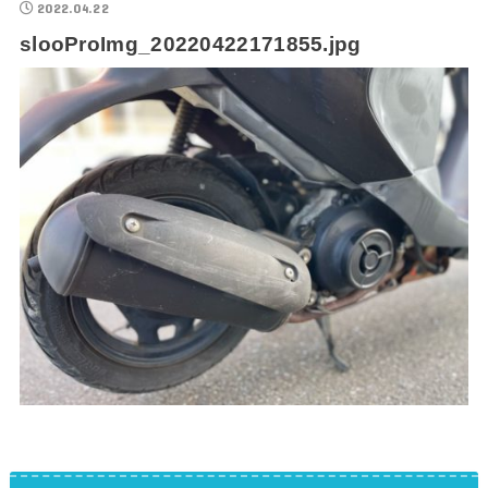
2022.04.22
slooProImg_20220422171855.jpg