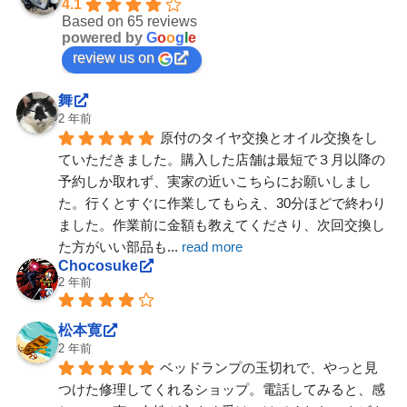
4.1
Based on 65 reviews
powered by
G
o
o
g
l
e
review us on
舞
2 年前
原付のタイヤ交換とオイル交換をし
ていただきました。購入した店舗は最短で３月以降の
予約しか取れず、実家の近いこちらにお願いしまし
た。行くとすぐに作業してもらえ、30分ほどで終わり
ました。作業前に金額も教えてくださり、次回交換し
た方がいい部品も
... 
read more
Chocosuke
2 年前
松本寛
2 年前
ベッドランプの玉切れで、やっと見
つけた修理してくれるショップ。電話してみると、感