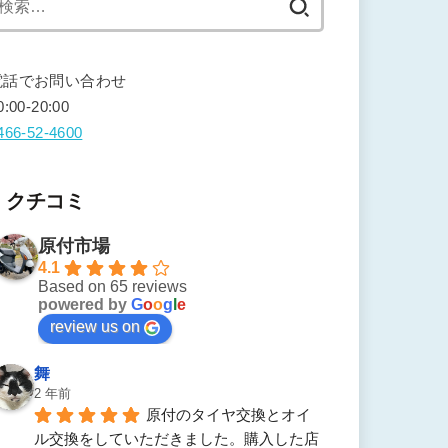
索:
電話でお問い合わせ
0:00-20:00
466-52-4600
クチコミ
原付市場
4.1
Based on 65 reviews
powered by
G
o
o
g
l
e
review us on
舞
2 年前
原付のタイヤ交換とオイ
ル交換をしていただきました。購入した店