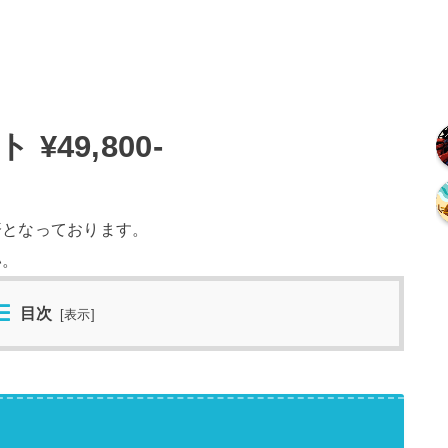
49,800-
済となっております。
い。
目次
[
表示
]