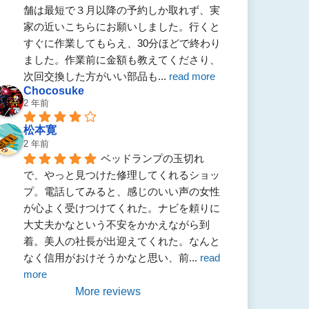
舗は最短で３月以降の予約しか取れず、実
家の近いこちらにお願いしました。行くと
すぐに作業してもらえ、30分ほどで終わり
ました。作業前に金額も教えてくださり、
次回交換した方がいい部品も
... 
read more
Chocosuke
2 年前
松本寛
2 年前
ベッドランプの玉切れ
で、やっと見つけた修理してくれるショッ
プ。電話してみると、感じのいい声の女性
が心よく受けつけてくれた。ナビを頼りに
大丈夫かなという不安をかかえながら到
着。美人の社長が出迎えてくれた。なんと
なく信用がおけそうかなと思い、前
... 
read 
more
More reviews