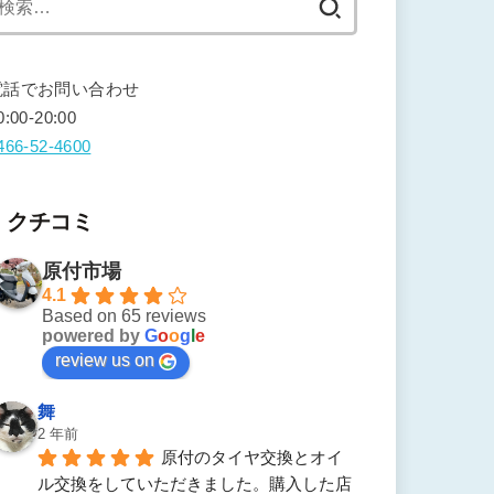
索:
電話でお問い合わせ
0:00-20:00
466-52-4600
クチコミ
原付市場
4.1
Based on 65 reviews
powered by
G
o
o
g
l
e
review us on
舞
2 年前
原付のタイヤ交換とオイ
ル交換をしていただきました。購入した店