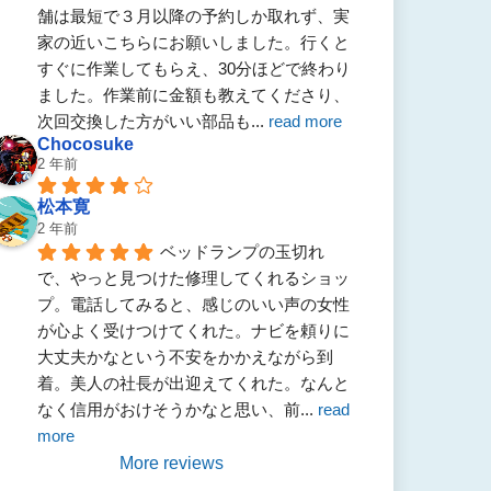
舗は最短で３月以降の予約しか取れず、実
家の近いこちらにお願いしました。行くと
すぐに作業してもらえ、30分ほどで終わり
ました。作業前に金額も教えてくださり、
次回交換した方がいい部品も
... 
read more
Chocosuke
2 年前
松本寛
2 年前
ベッドランプの玉切れ
で、やっと見つけた修理してくれるショッ
プ。電話してみると、感じのいい声の女性
が心よく受けつけてくれた。ナビを頼りに
大丈夫かなという不安をかかえながら到
着。美人の社長が出迎えてくれた。なんと
なく信用がおけそうかなと思い、前
... 
read 
more
More reviews