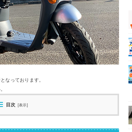
済となっております。
い。
目次
[
表示
]