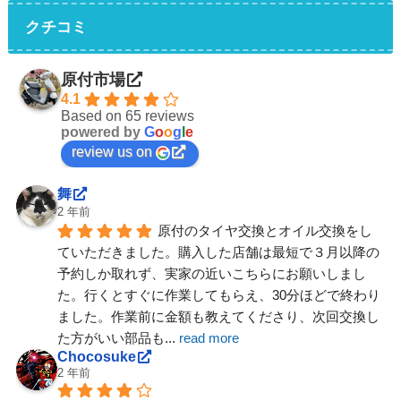
クチコミ
原付市場
4.1
Based on 65 reviews
powered by
G
o
o
g
l
e
review us on
舞
2 年前
原付のタイヤ交換とオイル交換をし
ていただきました。購入した店舗は最短で３月以降の
予約しか取れず、実家の近いこちらにお願いしまし
た。行くとすぐに作業してもらえ、30分ほどで終わり
ました。作業前に金額も教えてくださり、次回交換し
た方がいい部品も
... 
read more
Chocosuke
2 年前