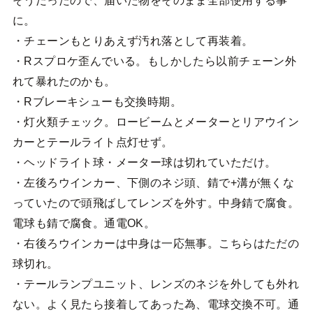
そうだったので、届いた物をそのまま全部使用する事
に。
・チェーンもとりあえず汚れ落として再装着。
・Rスプロケ歪んでいる。もしかしたら以前チェーン外
れて暴れたのかも。
・Rブレーキシューも交換時期。
・灯火類チェック。ロービームとメーターとリアウイン
カーとテールライト点灯せず。
・ヘッドライト球・メーター球は切れていただけ。
・左後ろウインカー、下側のネジ頭、錆で+溝が無くな
っていたので頭飛ばしてレンズを外す。中身錆で腐食。
電球も錆で腐食。通電OK。
・右後ろウインカーは中身は一応無事。こちらはただの
球切れ。
・テールランプユニット、レンズのネジを外しても外れ
ない。よく見たら接着してあった為、電球交換不可。通