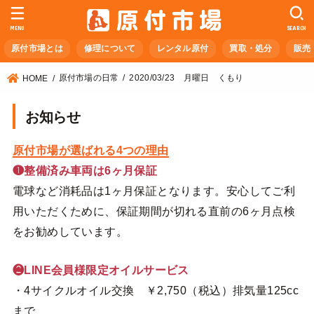
MENU
SEARCH
原付市場とは
修理について
レンタル原付
買取・処分
販売
原付市場の日常
2020/03/23 月曜日 くもり
HOME
お知らせ
原付市場が選ばれる4つの理由
❶整備済み車両は6ヶ月保証
電球など消耗品は1ヶ月保証となります。安心してご利
用いただくために、保証期間が切れる直前の6ヶ月点検
をお勧めしています。
❷LINE会員様限定オイルサービス
・4サイクルオイル交換 ￥2,750（税込）排気量125cc
まで