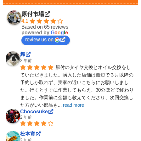
原付市場
4.1
Based on 65 reviews
powered by
G
o
o
g
l
e
review us on
舞
2 年前
原付のタイヤ交換とオイル交換をし
ていただきました。購入した店舗は最短で３月以降の
予約しか取れず、実家の近いこちらにお願いしまし
た。行くとすぐに作業してもらえ、30分ほどで終わり
ました。作業前に金額も教えてくださり、次回交換し
た方がいい部品も
... 
read more
Chocosuke
2 年前
松本寛
2 年前