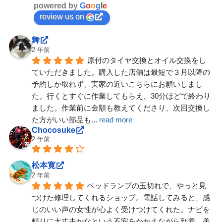
powered by
G
o
o
g
l
e
review us on
舞
2 年前
原付のタイヤ交換とオイル交換をし
ていただきました。購入した店舗は最短で３月以降の
予約しか取れず、実家の近いこちらにお願いしまし
た。行くとすぐに作業してもらえ、30分ほどで終わり
ました。作業前に金額も教えてくださり、次回交換し
た方がいい部品も
... 
read more
Chocosuke
2 年前
松本寛
2 年前
ベッドランプの玉切れで、やっと見
つけた修理してくれるショップ。電話してみると、感
じのいい声の女性が心よく受けつけてくれた。ナビを
頼りに大丈夫かなという不安をかかえながら到着。美