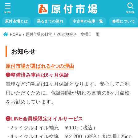
MENU
SEARCH
原付市場とは
乗るまでの流れ
中古車の在庫一覧
修理について
原付市場の日常
2026/03/04 水曜日 雨
HOME
お知らせ
原付市場が選ばれる4つの理由
❶整備済み車両は6ヶ月保証
電球など消耗品は1ヶ月保証となります。安心してご利
用いただくために、保証期間が切れる直前の6ヶ月点検
をお勧めしています。
❷LINE会員様限定オイルサービス
・2サイクルオイル補充 ￥110（税込）
・4サイクルオイル交換 ￥2,200（税込）排気量125cc