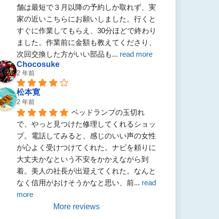
舗は最短で３月以降の予約しか取れず、実
家の近いこちらにお願いしました。行くと
すぐに作業してもらえ、30分ほどで終わり
ました。作業前に金額も教えてくださり、
次回交換した方がいい部品も
... 
read more
Chocosuke
2 年前
松本寛
2 年前
ベッドランプの玉切れ
で、やっと見つけた修理してくれるショッ
プ。電話してみると、感じのいい声の女性
が心よく受けつけてくれた。ナビを頼りに
大丈夫かなという不安をかかえながら到
着。美人の社長が出迎えてくれた。なんと
なく信用がおけそうかなと思い、前
... 
read 
more
More reviews