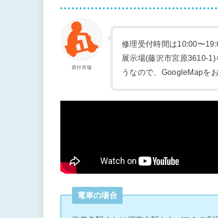
修理受付時間は10:00〜19
展示場(藤沢市宮原3610
原付市場
うなので、GoogleMap
電車の場合