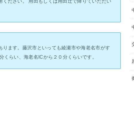
用ください。 用田もしくは用田辻で降りていただい
あります。藤沢市といっても綾瀬市や海老名市がす
分くらい、海老名ICから２０分くらいです。