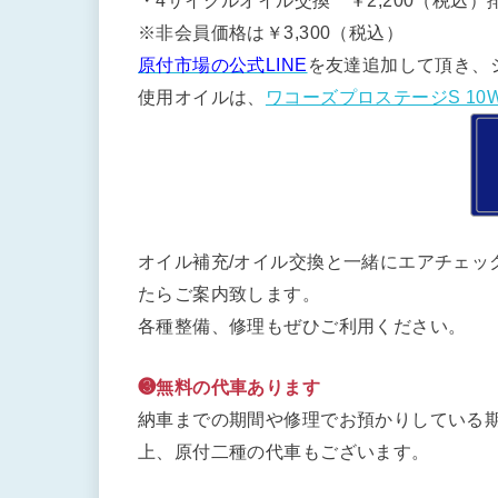
・4サイクルオイル交換 ￥2,200（税込）排
※非会員価格は￥3,300（税込）
原付市場の公式LINE
を友達追加して頂き、
使用オイルは、
ワコーズプロステージS 10W
オイル補充/オイル交換と一緒にエアチェッ
たらご案内致します。
各種整備、修理もぜひご利用ください。
❸無料の代車あります
納車までの期間や修理でお預かりしている期
上、原付二種の代車もございます。