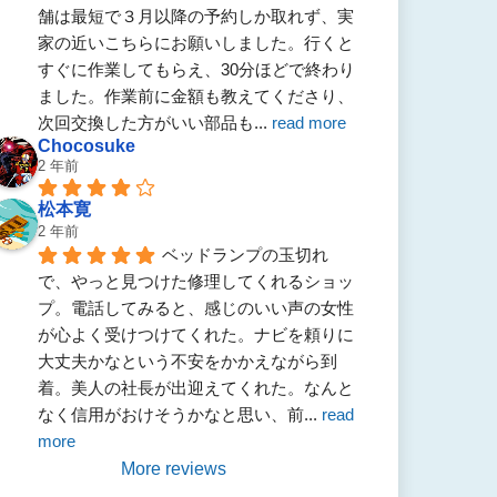
舗は最短で３月以降の予約しか取れず、実
家の近いこちらにお願いしました。行くと
すぐに作業してもらえ、30分ほどで終わり
ました。作業前に金額も教えてくださり、
次回交換した方がいい部品も
... 
read more
Chocosuke
2 年前
松本寛
2 年前
ベッドランプの玉切れ
で、やっと見つけた修理してくれるショッ
プ。電話してみると、感じのいい声の女性
が心よく受けつけてくれた。ナビを頼りに
大丈夫かなという不安をかかえながら到
着。美人の社長が出迎えてくれた。なんと
なく信用がおけそうかなと思い、前
... 
read 
more
More reviews