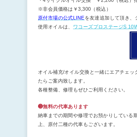
・4サイクルオイル交換 ￥2,200（税込）排
※非会員価格は￥3,300（税込）
原付市場の公式LINE
を友達追加して頂き、
使用オイルは、
ワコーズプロステージS 10W
オイル補充/オイル交換と一緒にエアチェッ
たらご案内致します。
各種整備、修理もぜひご利用ください。
❸無料の代車あります
納車までの期間や修理でお預かりしている期
上、原付二種の代車もございます。