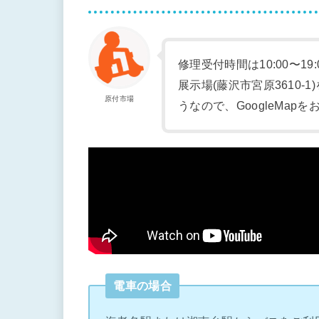
修理受付時間は10:00〜19
展示場(藤沢市宮原3610
原付市場
うなので、GoogleMap
電車の場合