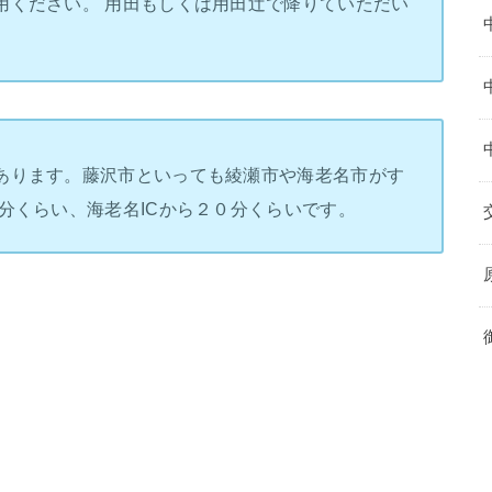
用ください。 用田もしくは用田辻で降りていただい
あります。藤沢市といっても綾瀬市や海老名市がす
分くらい、海老名ICから２０分くらいです。