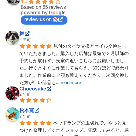
4.1
Based on 65 reviews
powered by
G
o
o
g
l
e
review us on
舞
2 年前
原付のタイヤ交換とオイル交換をし
ていただきました。購入した店舗は最短で３月以降の
予約しか取れず、実家の近いこちらにお願いしまし
た。行くとすぐに作業してもらえ、30分ほどで終わり
ました。作業前に金額も教えてくださり、次回交換し
た方がいい部品も
... 
read more
Chocosuke
2 年前
松本寛
2 年前
ベッドランプの玉切れで、やっと見
つけた修理してくれるショップ。電話してみると、感