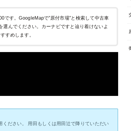
:00です。GoogleMapで”原付市場”と検索して中古車
-1)を選んでください。カーナビですと辿り着けないよ
をおすすめします。
用ください。 用田もしくは用田辻で降りていただい