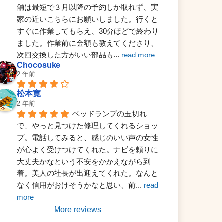
舗は最短で３月以降の予約しか取れず、実
家の近いこちらにお願いしました。行くと
すぐに作業してもらえ、30分ほどで終わり
ました。作業前に金額も教えてくださり、
次回交換した方がいい部品も
... 
read more
Chocosuke
2 年前
松本寛
2 年前
ベッドランプの玉切れ
で、やっと見つけた修理してくれるショッ
プ。電話してみると、感じのいい声の女性
が心よく受けつけてくれた。ナビを頼りに
大丈夫かなという不安をかかえながら到
着。美人の社長が出迎えてくれた。なんと
なく信用がおけそうかなと思い、前
... 
read 
more
More reviews