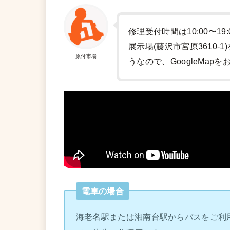
修理受付時間は10:00〜19
展示場(藤沢市宮原3610
原付市場
うなので、GoogleMap
電車の場合
海老名駅または湘南台駅からバスをご利