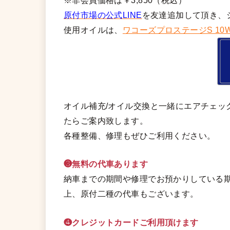
※非会員価格は￥3,850（税込）
原付市場の公式LINE
を友達追加して頂き、
使用オイルは、
ワコーズプロステージS 10W
オイル補充/オイル交換と一緒にエアチェッ
たらご案内致します。
各種整備、修理もぜひご利用ください。
❸無料の代車あります
納車までの期間や修理でお預かりしている期
上、原付二種の代車もございます。
❹クレジットカードご利用頂けます