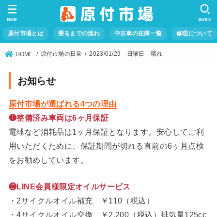
MENU
SEARCH
原付市場とは
乗るまでの流れ
中古車の在庫一覧
修理について
原付市場の日常
2023/01/29 日曜日 晴れ
HOME
お知らせ
原付市場が選ばれる4つの理由
❶整備済み車両は6ヶ月保証
電球など消耗品は1ヶ月保証となります。安心してご利
用いただくために、保証期間が切れる直前の6ヶ月点検
をお勧めしています。
❷LINE会員様限定オイルサービス
・2サイクルオイル補充 ￥110（税込）
・4サイクルオイル交換 ￥2,200（税込）排気量125cc