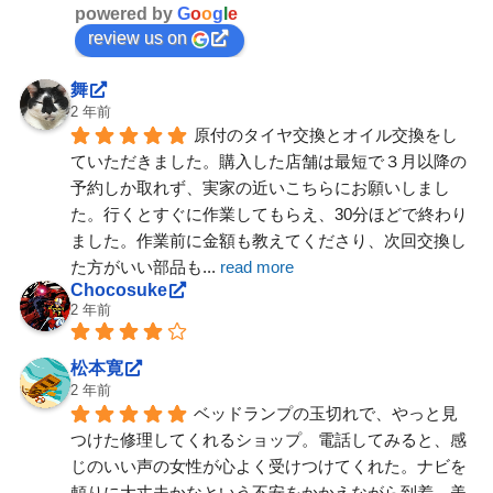
powered by
G
o
o
g
l
e
review us on
舞
2 年前
原付のタイヤ交換とオイル交換をし
ていただきました。購入した店舗は最短で３月以降の
予約しか取れず、実家の近いこちらにお願いしまし
た。行くとすぐに作業してもらえ、30分ほどで終わり
ました。作業前に金額も教えてくださり、次回交換し
た方がいい部品も
... 
read more
Chocosuke
2 年前
松本寛
2 年前
ベッドランプの玉切れで、やっと見
つけた修理してくれるショップ。電話してみると、感
じのいい声の女性が心よく受けつけてくれた。ナビを
頼りに大丈夫かなという不安をかかえながら到着。美