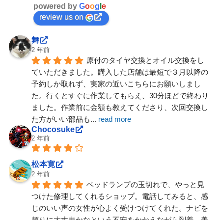
powered by
G
o
o
g
l
e
review us on
舞
2 年前
原付のタイヤ交換とオイル交換をし
ていただきました。購入した店舗は最短で３月以降の
予約しか取れず、実家の近いこちらにお願いしまし
た。行くとすぐに作業してもらえ、30分ほどで終わり
ました。作業前に金額も教えてくださり、次回交換し
た方がいい部品も
... 
read more
Chocosuke
2 年前
松本寛
2 年前
ベッドランプの玉切れで、やっと見
つけた修理してくれるショップ。電話してみると、感
じのいい声の女性が心よく受けつけてくれた。ナビを
頼りに大丈夫かなという不安をかかえながら到着。美