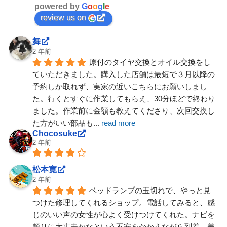
powered by
G
o
o
g
l
e
review us on
舞
2 年前
原付のタイヤ交換とオイル交換をし
ていただきました。購入した店舗は最短で３月以降の
予約しか取れず、実家の近いこちらにお願いしまし
た。行くとすぐに作業してもらえ、30分ほどで終わり
ました。作業前に金額も教えてくださり、次回交換し
た方がいい部品も
... 
read more
Chocosuke
2 年前
松本寛
2 年前
ベッドランプの玉切れで、やっと見
つけた修理してくれるショップ。電話してみると、感
じのいい声の女性が心よく受けつけてくれた。ナビを
頼りに大丈夫かなという不安をかかえながら到着。美