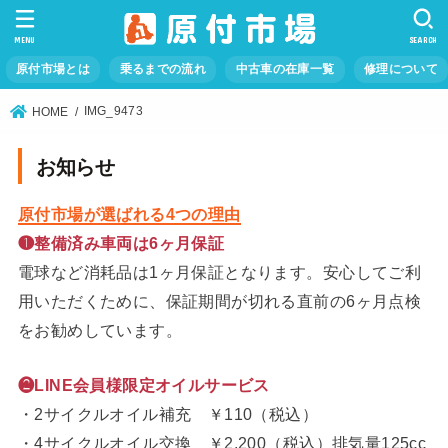
MENU
SEARCH
原付市場とは
乗るまでの流れ
中古車の在庫一覧
修理について
IMG_9473
HOME
お知らせ
原付市場が選ばれる4つの理由
❶整備済み車両は6ヶ月保証
電球など消耗品は1ヶ月保証となります。安心してご利
用いただくために、保証期間が切れる直前の6ヶ月点検
をお勧めしています。
❷LINE会員様限定オイルサービス
・2サイクルオイル補充 ￥110（税込）
・4サイクルオイル交換 ￥2,200（税込）排気量125cc