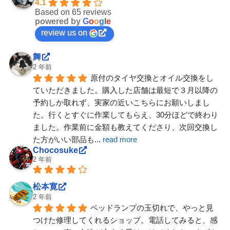
4.1
Based on 65 reviews
powered by
G
o
o
g
l
e
review us on
舞
2 年前
原付のタイヤ交換とオイル交換をし
ていただきました。購入した店舗は最短で３月以降の
予約しか取れず、実家の近いこちらにお願いしまし
た。行くとすぐに作業してもらえ、30分ほどで終わり
ました。作業前に金額も教えてくださり、次回交換し
た方がいい部品も
... 
read more
Chocosuke
2 年前
松本寛
2 年前
ベッドランプの玉切れで、やっと見
つけた修理してくれるショップ。電話してみると、感