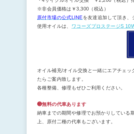
・4サイクルオイル交換 ￥2,200（税込）排
※非会員価格は￥3,300（税込）
原付市場の公式LINE
を友達追加して頂き、
使用オイルは、
ワコーズプロステージS 10W
オイル補充/オイル交換と一緒にエアチェッ
たらご案内致します。
各種整備、修理もぜひご利用ください。
❸無料の代車あります
納車までの期間や修理でお預かりしている期
上、原付二種の代車もございます。