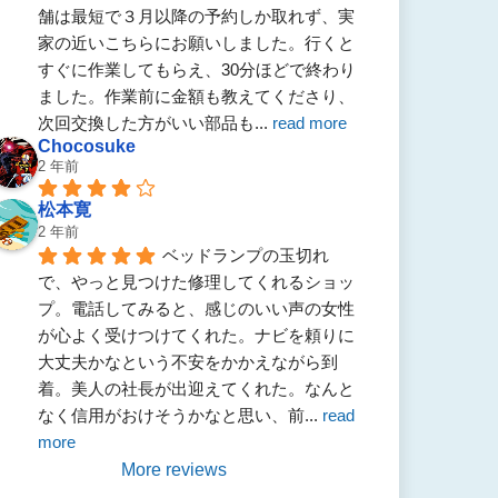
舗は最短で３月以降の予約しか取れず、実
家の近いこちらにお願いしました。行くと
すぐに作業してもらえ、30分ほどで終わり
ました。作業前に金額も教えてくださり、
次回交換した方がいい部品も
... 
read more
Chocosuke
2 年前
松本寛
2 年前
ベッドランプの玉切れ
で、やっと見つけた修理してくれるショッ
プ。電話してみると、感じのいい声の女性
が心よく受けつけてくれた。ナビを頼りに
大丈夫かなという不安をかかえながら到
着。美人の社長が出迎えてくれた。なんと
なく信用がおけそうかなと思い、前
... 
read 
more
More reviews