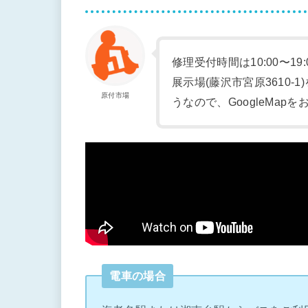
修理受付時間は10:00〜19
展示場(藤沢市宮原3610
原付市場
うなので、GoogleMap
電車の場合