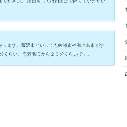
用ください。 用田もしくは用田辻で降りていただい
あります。藤沢市といっても綾瀬市や海老名市がす
分くらい、海老名ICから２０分くらいです。