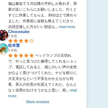
舗は最短で３月以降の予約しか取れず、実
家の近いこちらにお願いしました。行くと
すぐに作業してもらえ、30分ほどで終わり
ました。作業前に金額も教えてくださり、
次回交換した方がいい部品も
... 
read more
Chocosuke
2 年前
松本寛
2 年前
ベッドランプの玉切れ
で、やっと見つけた修理してくれるショッ
プ。電話してみると、感じのいい声の女性
が心よく受けつけてくれた。ナビを頼りに
大丈夫かなという不安をかかえながら到
着。美人の社長が出迎えてくれた。なんと
なく信用がおけそうかなと思い、前
... 
read 
more
More reviews