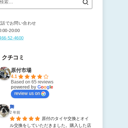
索:
電話でお問い合わせ
0:00-20:00
466-52-4600
クチコミ
原付市場
4.1
Based on 65 reviews
powered by
G
o
o
g
l
e
review us on
舞
2 年前
原付のタイヤ交換とオイ
ル交換をしていただきました。購入した店