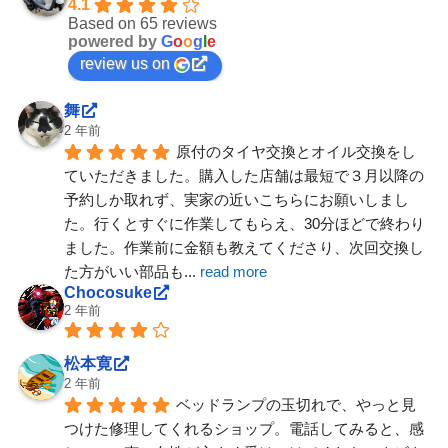
4.1
Based on 65 reviews
powered by
G
o
o
g
l
e
review us on
舞
2 年前
原付のタイヤ交換とオイル交換をし
ていただきました。購入した店舗は最短で３月以降の
予約しか取れず、実家の近いこちらにお願いしまし
た。行くとすぐに作業してもらえ、30分ほどで終わり
ました。作業前に金額も教えてくださり、次回交換し
た方がいい部品も
... 
read more
Chocosuke
2 年前
松本寛
2 年前
ベッドランプの玉切れで、やっと見
つけた修理してくれるショップ。電話してみると、感