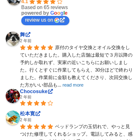
4.1
Based on 65 reviews
powered by
G
o
o
g
l
e
review us on
舞
2 年前
原付のタイヤ交換とオイル交換をし
ていただきました。購入した店舗は最短で３月以降の
予約しか取れず、実家の近いこちらにお願いしまし
た。行くとすぐに作業してもらえ、30分ほどで終わり
ました。作業前に金額も教えてくださり、次回交換し
た方がいい部品も
... 
read more
Chocosuke
2 年前
松本寛
2 年前
ベッドランプの玉切れで、やっと見
つけた修理してくれるショップ。電話してみると、感