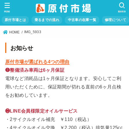
MENU
SEARCH
原付市場とは
乗るまでの流れ
中古車の在庫一覧
修理について
IMG_5933
HOME
お知らせ
原付市場が選ばれる4つの理由
❶整備済み車両は6ヶ月保証
電球など消耗品は1ヶ月保証となります。安心してご利
用いただくために、保証期間が切れる直前の6ヶ月点検
をお勧めしています。
❷LINE会員様限定オイルサービス
・2サイクルオイル補充 ￥110（税込）
・4サイクルオイル交換 ￥2,200（税込）排気量125cc