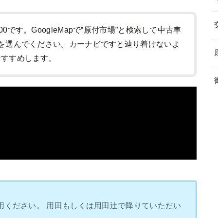
:00です。GoogleMapで”原付市場”と検索して中古車
-1)を選んでください。カーナビですと辿り着けないよ
をおすすめします。
用ください。 用田もしくは用田辻で降りていただい