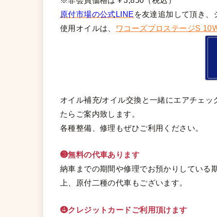
※非会員価格は￥3,850（税込）
原付市場の公式LINE
を友達追加して頂き、
使用オイルは、
ワコーズプロステージS 10W
オイル補充/オイル交換と一緒にエアチェッ
たらご案内致します。
各種整備、修理もぜひご利用ください。
❸無料の代車あります
納車までの期間や修理でお預かりしている期
上、原付二種の代車もございます。
❹クレジットカードご利用頂けます