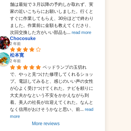
舗は最短で３月以降の予約しか取れず、実
家の近いこちらにお願いしました。行くと
すぐに作業してもらえ、30分ほどで終わり
ました。作業前に金額も教えてくださり、
次回交換した方がいい部品も
... 
read more
Chocosuke
2 年前
松本寛
2 年前
ベッドランプの玉切れ
で、やっと見つけた修理してくれるショッ
プ。電話してみると、感じのいい声の女性
が心よく受けつけてくれた。ナビを頼りに
大丈夫かなという不安をかかえながら到
着。美人の社長が出迎えてくれた。なんと
なく信用がおけそうかなと思い、前
... 
read 
more
More reviews