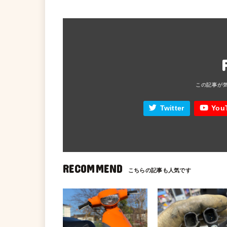
Twitter
You
RECOMMEND