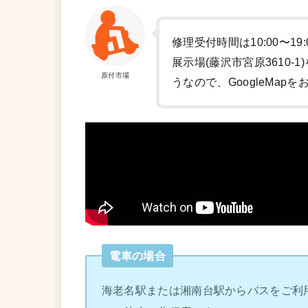
修理受付時間は10:00〜19
展示場(藤沢市宮原3610
原付市場
うなので、GoogleMap
電車の場合
海老名駅または湘南台駅からバスをご利