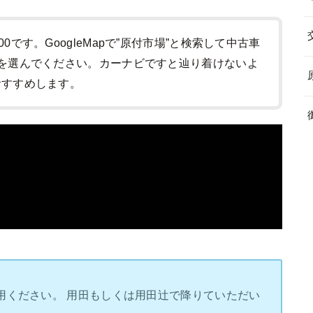
:00です。GoogleMapで”原付市場”と検索して中古車
-1)を選んでください。カーナビですと辿り着けないよ
をおすすめします。
用ください。 用田もしくは用田辻で降りていただい