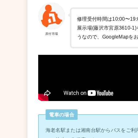
修理受付時間は10:00〜19
展示場(藤沢市宮原3610
原付市場
うなので、GoogleMap
電車の場合
海老名駅または湘南台駅からバスをご利