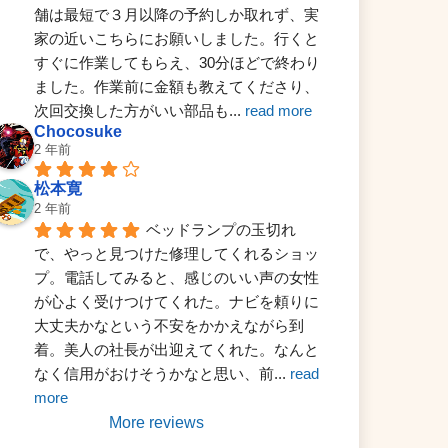
舗は最短で３月以降の予約しか取れず、実
家の近いこちらにお願いしました。行くと
すぐに作業してもらえ、30分ほどで終わり
ました。作業前に金額も教えてくださり、
次回交換した方がいい部品も
... 
read more
Chocosuke
2 年前
松本寛
2 年前
ベッドランプの玉切れ
で、やっと見つけた修理してくれるショッ
プ。電話してみると、感じのいい声の女性
が心よく受けつけてくれた。ナビを頼りに
大丈夫かなという不安をかかえながら到
着。美人の社長が出迎えてくれた。なんと
なく信用がおけそうかなと思い、前
... 
read 
more
More reviews