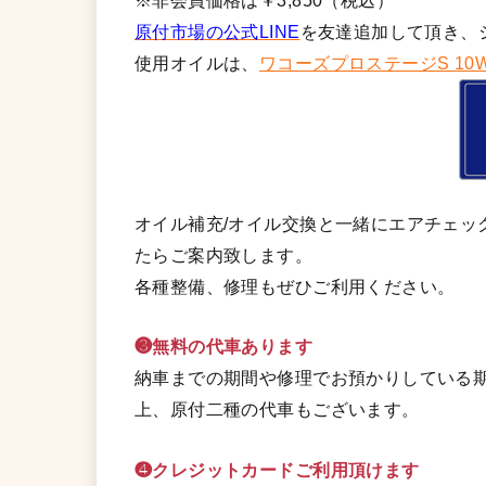
※非会員価格は￥3,850（税込）
原付市場の公式LINE
を友達追加して頂き、
使用オイルは、
ワコーズプロステージS 10W
オイル補充/オイル交換と一緒にエアチェッ
たらご案内致します。
各種整備、修理もぜひご利用ください。
❸無料の代車あります
納車までの期間や修理でお預かりしている期
上、原付二種の代車もございます。
❹クレジットカードご利用頂けます