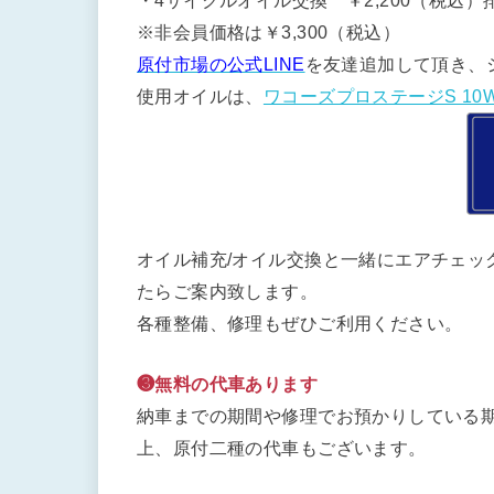
・4サイクルオイル交換 ￥2,200（税込）排
※非会員価格は￥3,300（税込）
原付市場の公式LINE
を友達追加して頂き、
使用オイルは、
ワコーズプロステージS 10W
オイル補充/オイル交換と一緒にエアチェッ
たらご案内致します。
各種整備、修理もぜひご利用ください。
❸無料の代車あります
納車までの期間や修理でお預かりしている期
上、原付二種の代車もございます。