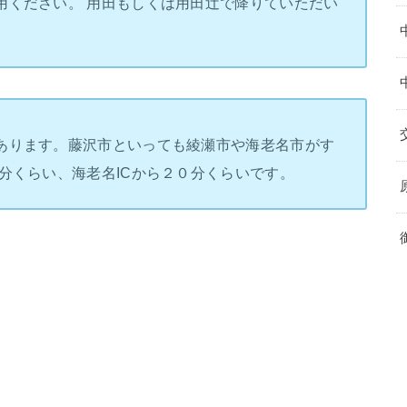
用ください。 用田もしくは用田辻で降りていただい
あります。藤沢市といっても綾瀬市や海老名市がす
分くらい、海老名ICから２０分くらいです。