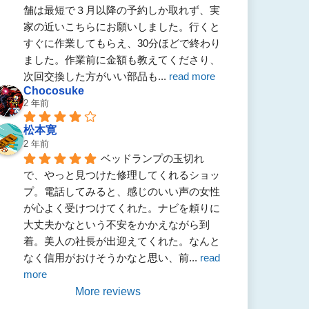
舗は最短で３月以降の予約しか取れず、実
家の近いこちらにお願いしました。行くと
すぐに作業してもらえ、30分ほどで終わり
ました。作業前に金額も教えてくださり、
次回交換した方がいい部品も
... 
read more
Chocosuke
2 年前
松本寛
2 年前
ベッドランプの玉切れ
で、やっと見つけた修理してくれるショッ
プ。電話してみると、感じのいい声の女性
が心よく受けつけてくれた。ナビを頼りに
大丈夫かなという不安をかかえながら到
着。美人の社長が出迎えてくれた。なんと
なく信用がおけそうかなと思い、前
... 
read 
more
More reviews