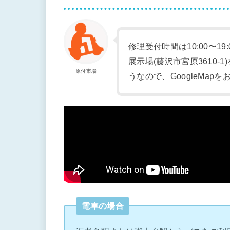
修理受付時間は10:00〜19
展示場(藤沢市宮原3610
原付市場
うなので、GoogleMap
電車の場合