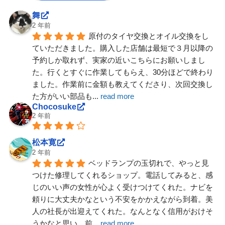
舞
2 年前
原付のタイヤ交換とオイル交換をし
ていただきました。購入した店舗は最短で３月以降の
予約しか取れず、実家の近いこちらにお願いしまし
た。行くとすぐに作業してもらえ、30分ほどで終わり
ました。作業前に金額も教えてくださり、次回交換し
た方がいい部品も
... 
read more
Chocosuke
2 年前
松本寛
2 年前
ベッドランプの玉切れで、やっと見
つけた修理してくれるショップ。電話してみると、感
じのいい声の女性が心よく受けつけてくれた。ナビを
頼りに大丈夫かなという不安をかかえながら到着。美
人の社長が出迎えてくれた。なんとなく信用がおけそ
うかなと思い、前
... 
read more