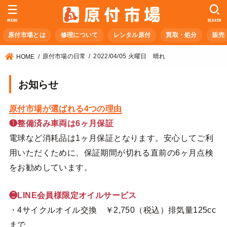
MENU
SEARCH
原付市場とは
修理について
レンタル原付
買取・処分
販売
原付市場の日常
2022/04/05 火曜日 晴れ
HOME
お知らせ
原付市場が選ばれる4つの理由
❶整備済み車両は6ヶ月保証
電球など消耗品は1ヶ月保証となります。安心してご利
用いただくために、保証期間が切れる直前の6ヶ月点検
をお勧めしています。
❷LINE会員様限定オイルサービス
・4サイクルオイル交換 ￥2,750（税込）排気量125cc
まで