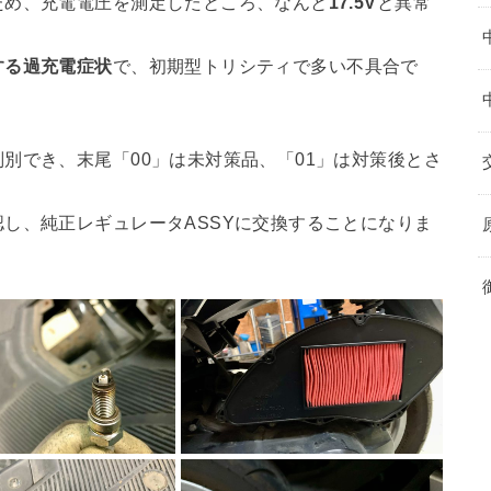
ため、充電電圧を測定したところ、なんと
17.5V
と異常
する過充電症状
で、初期型トリシティで多い不具合で
別でき、末尾「00」は未対策品、「01」は対策後とさ
し、純正レギュレータASSYに交換することになりま