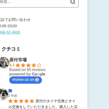
索:
電話でお問い合わせ
0:00-20:00
466-52-4600
クチコミ
原付市場
4.1
Based on 65 reviews
powered by
G
o
o
g
l
e
review us on
舞
2 年前
原付のタイヤ交換とオイ
ル交換をしていただきました。購入した店