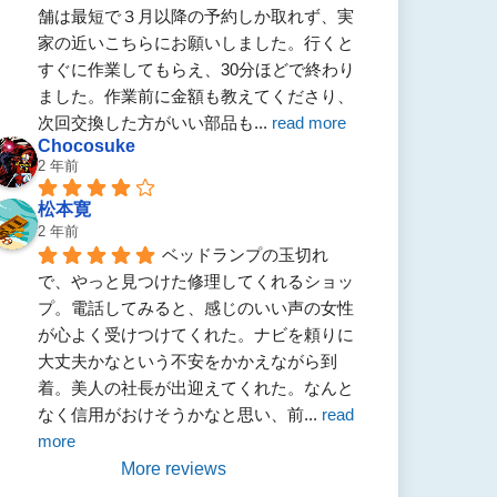
舗は最短で３月以降の予約しか取れず、実
家の近いこちらにお願いしました。行くと
すぐに作業してもらえ、30分ほどで終わり
ました。作業前に金額も教えてくださり、
次回交換した方がいい部品も
... 
read more
Chocosuke
2 年前
松本寛
2 年前
ベッドランプの玉切れ
で、やっと見つけた修理してくれるショッ
プ。電話してみると、感じのいい声の女性
が心よく受けつけてくれた。ナビを頼りに
大丈夫かなという不安をかかえながら到
着。美人の社長が出迎えてくれた。なんと
なく信用がおけそうかなと思い、前
... 
read 
more
More reviews