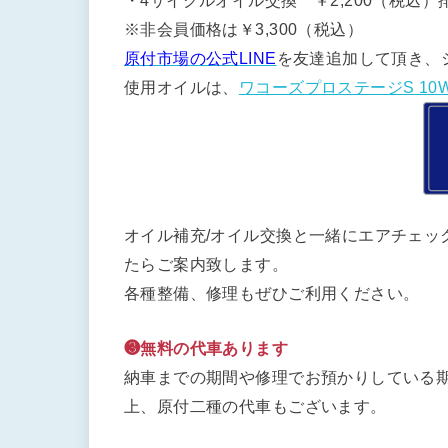
・4サイクルオイル交換 ￥2,200（税込）排
※非会員価格は￥3,300（税込）
原付市場の公式LINE
を友達追加して頂き、
使用オイルは、
ワコーズプロステージS 10W
オイル補充/オイル交換と一緒にエアチェッ
たらご案内致します。
各種整備、修理もぜひご利用ください。
❸無料の代車あります
納車までの期間や修理でお預かりしている期
上、原付二種の代車もございます。