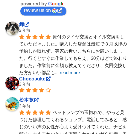
powered by
G
o
o
g
l
e
review us on
舞
2 年前
原付のタイヤ交換とオイル交換をし
ていただきました。購入した店舗は最短で３月以降の
予約しか取れず、実家の近いこちらにお願いしまし
た。行くとすぐに作業してもらえ、30分ほどで終わり
ました。作業前に金額も教えてくださり、次回交換し
た方がいい部品も
... 
read more
Chocosuke
2 年前
松本寛
2 年前
ベッドランプの玉切れで、やっと見
つけた修理してくれるショップ。電話してみると、感
じのいい声の女性が心よく受けつけてくれた。ナビを
頼りに大丈夫かなという不安をかかえながら到着。美